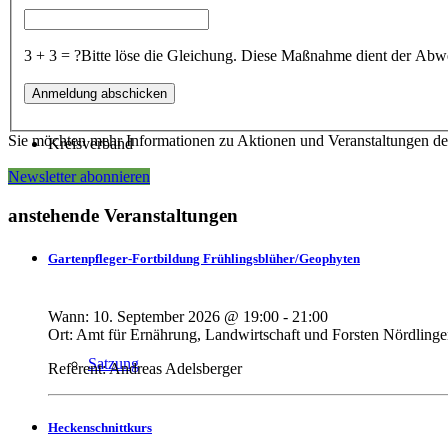
3 + 3 = ?
Bitte löse die Gleichung. Diese Maßnahme dient der A
Sie möchten mehr Informationen zu Aktionen und Veranstaltungen de
Kreisverband
Newsletter abonnieren
anstehende Veranstaltungen
Gartenpfleger-Fortbildung Frühlingsblüher/Geophyten
Wann:
10. September 2026
@
19:00
-
21:00
Ort:
Amt für Ernährung, Landwirtschaft und Forsten Nördling
Satzung
Referent: Andreas Adelsberger
Heckenschnittkurs