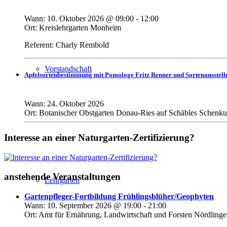
Wann:
10. Oktober 2026
@
09:00
-
12:00
Ort:
Kreislehrgarten Monheim
Referent: Charly Rembold
Vorstandschaft
Apfelsortenbestimmung mit Pomologe Fritz Renner und Sortenausstell
Wann:
24. Oktober 2026
Ort:
Botanischer Obstgarten Donau-Ries auf Schäbles Schenk
Interesse an einer Naturgarten-Zertifizierung?
anstehende Veranstaltungen
Lehrgarten
Gartenpfleger-Fortbildung Frühlingsblüher/Geophyten
Wann:
10. September 2026
@
19:00
-
21:00
Ort:
Amt für Ernährung, Landwirtschaft und Forsten Nördling