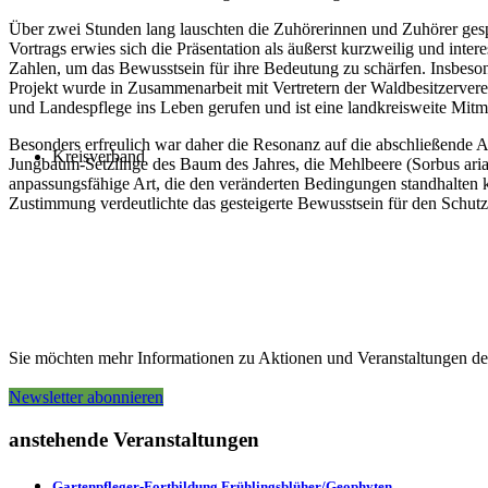
Über zwei Stunden lang lauschten die Zuhörerinnen und Zuhörer ge
Vortrags erwies sich die Präsentation als äußerst kurzweilig und int
Zahlen, um das Bewusstsein für ihre Bedeutung zu schärfen. Insbeso
Projekt wurde in Zusammenarbeit mit Vertretern der Waldbesitzerver
und Landespflege ins Leben gerufen und ist eine landkreisweite Mit
Besonders erfreulich war daher die Resonanz auf die abschließende A
Kreisverband
Jungbaum-Setzlinge des Baum des Jahres, die Mehlbeere (Sorbus aria)
anpassungsfähige Art, die den veränderten Bedingungen standhalten 
Zustimmung verdeutlichte das gesteigerte Bewusstsein für den Schutz
Sie möchten mehr Informationen zu Aktionen und Veranstaltungen de
Satzung
Newsletter abonnieren
anstehende Veranstaltungen
Gartenpfleger-Fortbildung Frühlingsblüher/Geophyten