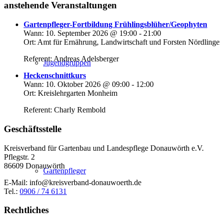
anstehende Veranstaltungen
Gartenpfleger-Fortbildung Frühlingsblüher/Geophyten
Wann:
10. September 2026
@
19:00
-
21:00
Ort:
Amt für Ernährung, Landwirtschaft und Forsten Nördling
Referent: Andreas Adelsberger
Jugendgruppen
Heckenschnittkurs
Wann:
10. Oktober 2026
@
09:00
-
12:00
Ort:
Kreislehrgarten Monheim
Referent: Charly Rembold
Geschäftsstelle
Kreisverband für Gartenbau und Landespflege Donauwörth e.V.
Pflegstr. 2
86609 Donauwörth
Gartenpfleger
E-Mail:
info@kreisverband-donauwoerth.de
Tel.:
0906 / 74 6131
Rechtliches