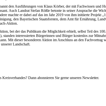
spannt den Ausführungen von Klaus Körber, der mit Fachwissen und H
eressant. Auch Landrat Stefan Rößle betonte in seiner Ansprache die W
ndere machte er dabei auf das im Jahr 2019 von ihm initiierte Projek
einigung, den Bayerischen Staatsforsten, dem Amt für Ernährung, Landw
mach-Aktion.
ktion, bei der das Publikum die Möglichkeit erhielt, selbst Teil des 
, standen interessierten Bürgerinnen und Bürger kostenlos zur Mitnah
kann. Mit dieser besonderen Aktion im Anschluss an den Fachvortrag w
 unserer Landschaft.
s Kreisverbandes? Dann abonnieren Sie gerne unseren Newsletter.