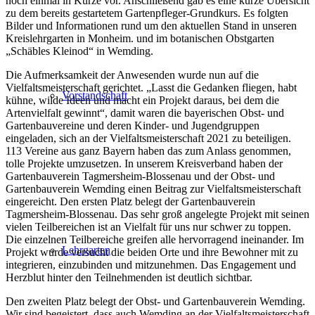
noch einmal in Kürze vor. Anschließend gab es eine kurze Übersicht
zu dem bereits gestartetem Gartenpfleger-Grundkurs. Es folgten
Bilder und Informationen rund um den aktuellen Stand in unseren
Kreislehrgarten in Monheim. und im botanischen Obstgarten
„Schäbles Kleinod“ in Wemding.
Die Aufmerksamkeit der Anwesenden wurde nun auf die
Vielfaltsmeisterschaft gerichtet. „Lasst die Gedanken fliegen, habt
Vorstandschaft
kühne, wilde Ideen und macht ein Projekt daraus, bei dem die
Artenvielfalt gewinnt“, damit waren die bayerischen Obst- und
Gartenbauvereine und deren Kinder- und Jugendgruppen
eingeladen, sich an der Vielfaltsmeisterschaft 2021 zu beteiligen.
113 Vereine aus ganz Bayern haben das zum Anlass genommen,
tolle Projekte umzusetzen. In unserem Kreisverband haben der
Gartenbauverein Tagmersheim-Blossenau und der Obst- und
Gartenbauverein Wemding einen Beitrag zur Vielfaltsmeisterschaft
eingereicht. Den ersten Platz belegt der Gartenbauverein
Tagmersheim-Blossenau. Das sehr groß angelegte Projekt mit seinen
vielen Teilbereichen ist an Vielfalt für uns nur schwer zu toppen.
Die einzelnen Teilbereiche greifen alle hervorragend ineinander. Im
Lehrgarten
Projekt wurde versucht die beiden Orte und ihre Bewohner mit zu
integrieren, einzubinden und mitzunehmen. Das Engagement und
Herzblut hinter den Teilnehmenden ist deutlich sichtbar.
Den zweiten Platz belegt der Obst- und Gartenbauverein Wemding.
Wir sind begeistert, dass auch Wemding an der Vielfaltsmeisterschaft