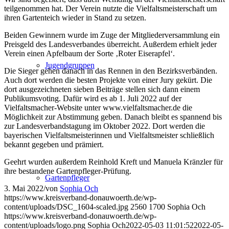
teilgenommen hat. Der Verein nutzte die Vielfaltsmeisterschaft um
ihren Gartenteich wieder in Stand zu setzen.
Beiden Gewinnern wurde im Zuge der Mitgliederversammlung ein
Preisgeld des Landesverbandes überreicht. Außerdem erhielt jeder
Verein einen Apfelbaum der Sorte ‚Roter Eiserapfel‘.
Jugendgruppen
Die Sieger gehen danach in das Rennen in den Bezirksverbänden.
Auch dort werden die besten Projekte von einer Jury gekürt. Die
dort ausgezeichneten sieben Beiträge stellen sich dann einem
Publikumsvoting. Dafür wird es ab 1. Juli 2022 auf der
Vielfaltsmacher-Website unter www.vielfaltsmacher.de die
Möglichkeit zur Abstimmung geben. Danach bleibt es spannend bis
zur Landesverbandstagung im Oktober 2022. Dort werden die
bayerischen Vielfaltsmeisterinnen und Vielfaltsmeister schließlich
bekannt gegeben und prämiert.
Geehrt wurden außerdem Reinhold Kreft und Manuela Kränzler für
ihre bestandene Gartenpfleger-Prüfung.
Gartenpfleger
3. Mai 2022
/
von
Sophia Och
https://www.kreisverband-donauwoerth.de/wp-
content/uploads/DSC_1604-scaled.jpg
2560
1700
Sophia Och
https://www.kreisverband-donauwoerth.de/wp-
content/uploads/logo.png
Sophia Och
2022-05-03 11:01:52
2022-05-