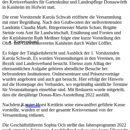
des Kreisverbandes für Gartenkultur und Landespflege Donauwörth
in Kaisheim im Hofwirt statt.
Die erste Vorsitzende Karola Schwab eröffnete die Versammlung
mit einer Begrüßung. Nach den Grußworten der stellvertretenden
Landrätin Claudia Marb, Bürgermeister Martin Scharr, Brigitte
Steinle vom Amt für Landwirtschaft, Ernährung und Forsten und
der Kreisbäuerin Ruth Meißner folgte eine kurze Vorstellung des
Kreisverband
Obst- und Gartenbauvereins Kaisheim durch Walter Löffler.
Es folgte der Tätigkeitsbericht und Ausblick der 1. Vorsitzenden
Karola Schwab. Es wurden Veranstaltungen in den Vereinen, im
Bezirk und Landesverband besucht. Ebenso zum Alltag der
ehrenamtlichen Aufgabe gehören abendliche Besuche bei
befreundeten Institutionen. Onlineseminare und Präsenzvorträge
wurden angeboten und auch gut besucht. Hier erfolgt der Hinweis
auf die Homepage des Verbandes, wo regelmäßig sämtliche Termine
für Veranstaltungen einsehbar sind. Mit Bedauern wurde mitgeteilt,
dass die diesjährige Donau-Ries-Ausstellung 2022 ausfällt.
Nachdem Kassier Horst Kreitlein seine einwandfrei geführte Kasse
Satzung
vorstellte, wurden er und der gesamte Kreisvorstand von der
Versammlung entlastet.
Die Geschäftsführerin Sophia Och stellte das Jahresprogramm 2022