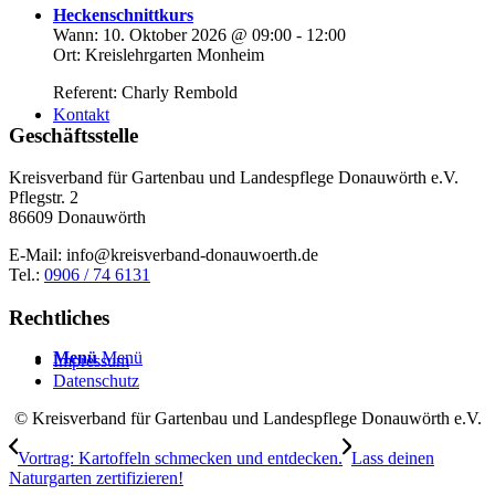
Heckenschnittkurs
Wann:
10. Oktober 2026
@
09:00
-
12:00
Ort:
Kreislehrgarten Monheim
Referent: Charly Rembold
Kontakt
Geschäftsstelle
Kreisverband für Gartenbau und Landespflege Donauwörth e.V.
Pflegstr. 2
86609 Donauwörth
E-Mail:
info@kreisverband-donauwoerth.de
Tel.:
0906 / 74 6131
Rechtliches
Menü
Menü
Impressum
Datenschutz
© Kreisverband für Gartenbau und Landespflege Donauwörth e.V.
Vortrag: Kartoffeln schmecken und entdecken.
Lass deinen
Naturgarten zertifizieren!