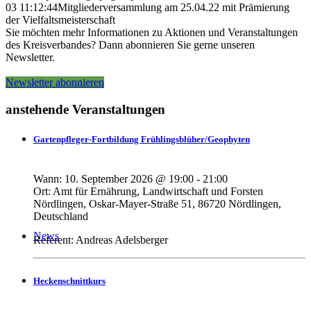
03 11:12:44
Mitgliederversammlung am 25.04.22 mit Prämierung
der Vielfaltsmeisterschaft
Sie möchten mehr Informationen zu Aktionen und Veranstaltungen
des Kreisverbandes? Dann abonnieren Sie gerne unseren
Newsletter.
Newsletter abonnieren
Archiv
anstehende Veranstaltungen
Gartenpfleger-Fortbildung Frühlingsblüher/Geophyten
Wann:
10. September 2026
@
19:00
-
21:00
Ort:
Amt für Ernährung, Landwirtschaft und Forsten
Nördlingen, Oskar-Mayer-Straße 51, 86720 Nördlingen,
Deutschland
News
Referent: Andreas Adelsberger
Heckenschnittkurs